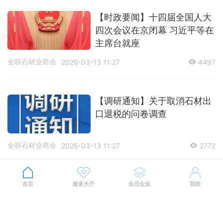
【时政要闻】十四届全国人大
四次会议在京闭幕 习近平等在
主席台就座
全联石材业商会
2026-03-13 11:27
4497
【调研通知】关于取消石材出
口退税的问卷调查
全联石材业商会
2026-03-13 11:27
2772
【厦门展推介】浩博石业与您
首页
服务大厅
会员企业
我的
相约2026厦门国际石材展