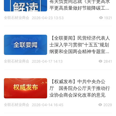
有关负责同志就《关于更高水
平更高质量做好节能降碳工作
的意见》答记者问
全联石材业商会
2026-04-23 13:53
1921
【全联要闻】民营经济代表人
士深入学习贯彻“十五五”规划
纲要和全国两会精神专题宣讲
活动在京举办 李干杰出席并讲
全联石材业商会
2026-04-17 14:13
2841
话
【权威发布】中共中央办公
厅 国务院办公厅关于推动行
业协会商会深化改革的意见
全联石材业商会
2026-04-14 16:45
2029