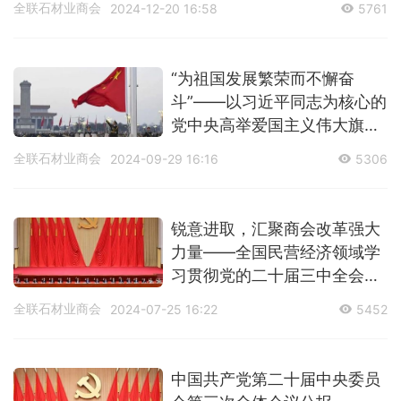
全联石材业商会
2024-12-20 16:58
5761
好商会统战工作主题党日
“为祖国发展繁荣而不懈奋
斗”——以习近平同志为核心的
党中央高举爱国主义伟大旗帜
引领强国建设、民族复兴纪实
全联石材业商会
2024-09-29 16:16
5306
锐意进取，汇聚商会改革强大
力量——全国民营经济领域学
习贯彻党的二十届三中全会精
神综述
全联石材业商会
2024-07-25 16:22
5452
中国共产党第二十届中央委员