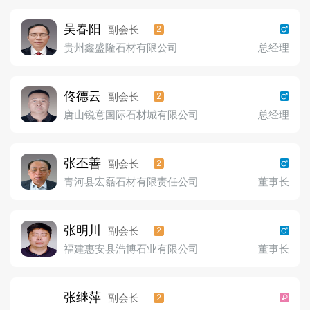
吴春阳
副会长
2
贵州鑫盛隆石材有限公司
总经理
佟德云
副会长
2
唐山锐意国际石材城有限公司
总经理
张丕善
副会长
2
青河县宏磊石材有限责任公司
董事长
张明川
副会长
2
福建惠安县浩博石业有限公司
董事长
张继萍
副会长
2